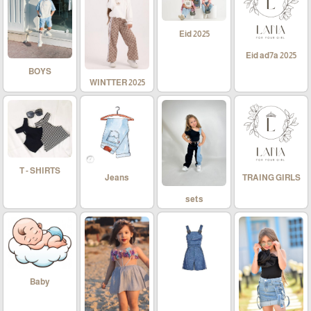
Eid 2025
Eid ad7a 2025
BOYS
WINTTER 2025
T - SHIRTS
Jeans
TRAING GIRLS
sets
Baby