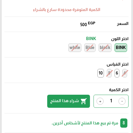
الكمية المتوفرة محدودة سارع بالشراء
السعر
EGP
500
اختر اللون
BINK
white
Blue
black
BINK
اختر القياس
10
8
6
4
اختر الكمية
shopping_cart
شراء هذا المنتج
+
-
8
مرة تم بيع هذا المنتج لأشخاص آخرين.