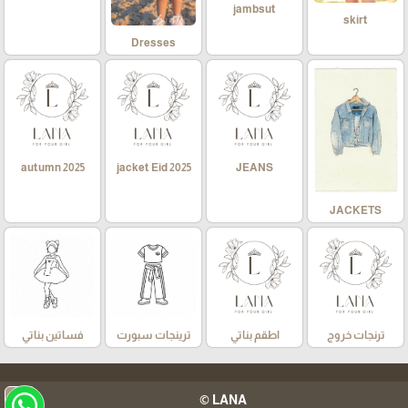
jambsut
skirt
Dresses
autumn 2025
jacket Eid 2025
JEANS
JACKETS
ترنجات خروج
اطقم بناتي
ترينجات سبورت
فساتين بناتي
arrow_upward
LANA ©