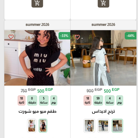
add_shopping_cart
add_shopping_cart
summer 2026
summer 2026
-33%
-44%
favorite_border
favorite_border
EGP
EGP
EGP
EGP
750
500
900
500
17
0
5
4
17
59
4
4
يوم
ساعة
دقيقة
ثانية
يوم
ساعة
دقيقة
ثانية
ترنج اديداس
طقم ميو ميو شورت