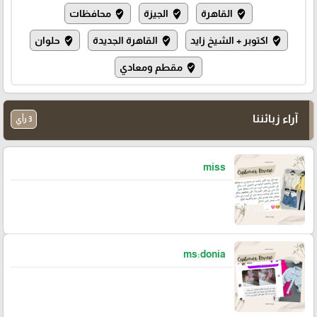
القاهرة
الجيزة
محافظات
where_to_vote
where_to_vote
where_to_vote
اكتوبر + الشيخ زايد
القاهرة الجديدة
حلوان
where_to_vote
where_to_vote
where_to_vote
مقطم ومعادي
where_to_vote
آراء زبائننا
3 رأي
miss
ms:donia