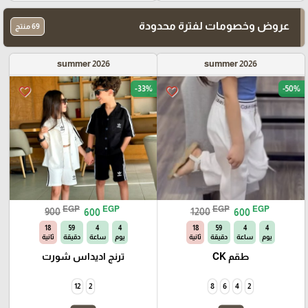
عروض وخصومات لفترة محدودة
69 منتج
summer 2026
summer 2026
-33%
-50%
favorite_border
favorite_border
EGP
EGP
EGP
EGP
900
600
1200
600
17
59
4
4
17
59
4
4
يوم
ساعة
دقيقة
ثانية
يوم
ساعة
دقيقة
ثانية
طقم CK
ترنج اديداس شورت
12
2
8
6
4
2