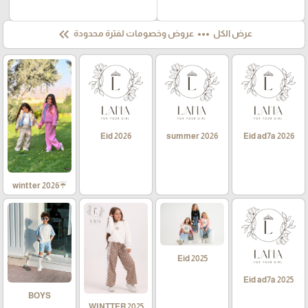
keyboard_double_arrow_left
more_horiz
عرض الكل
عروض وخصومات لفترة محدودة
Eid 2026
summer 2026
Eid ad7a 2026
☔wintter 2026
Eid 2025
Eid ad7a 2025
BOYS
WINTTER 2025