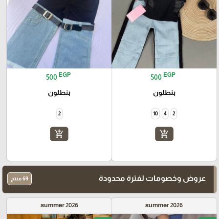
EGP
EGP
500
500
بنطلون
بنطلون
2
10
4
2
add_shopping_cart
add_shopping_cart
عروض وخصومات لفترة محدودة
69 منتج
summer 2026
summer 2026