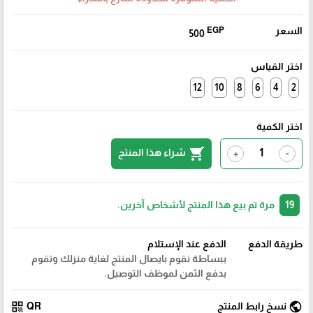
السعر
EGP
500
اختر القياس
12
10
8
6
4
2
اختر الكمية
shopping_cart
شراء هذا المنتج
+
-
19
مرة تم بيع هذا المنتج لأشخاص آخرين.
طريقة الدفع
الدفع عند الإستلام
ببساطة نقوم بايصال المنتج لغاية منزلك وتقوم
بدفع الثمن لموظف التوصيل.
qr_code
public
نسخ رابط المنتج
QR