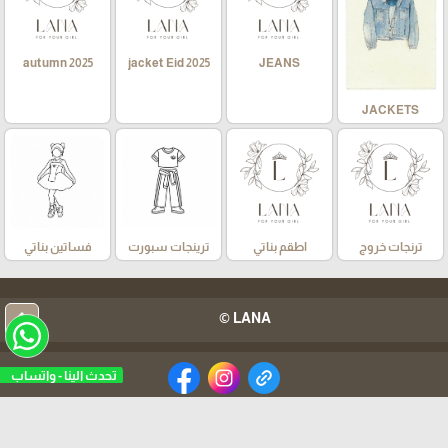
autumn 2025
jacket Eid 2025
JEANS
JACKETS
ترنجات خروج
اطقم بناتي
ترينجات سبورت
فساتين بناتي
arrow_upward
LANA ©
تحدث الينا - واتساب
برمجة وتطوير شركة ديجيتال لايف