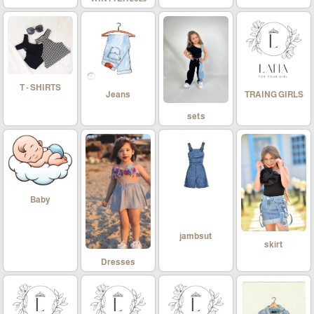
T - SHIRTS
Jeans
TRAING GIRLS
sets
Baby
jambsut
skirt
Dresses