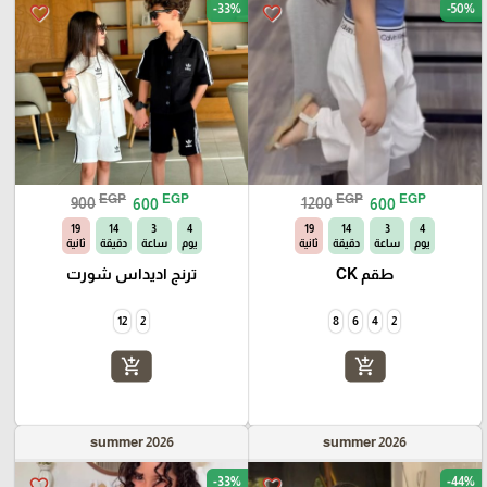
-33%
-50%
favorite_border
favorite_border
EGP
EGP
EGP
EGP
900
600
1200
600
18
14
3
4
18
14
3
4
يوم
ساعة
دقيقة
ثانية
يوم
ساعة
دقيقة
ثانية
طقم CK
ترنج اديداس شورت
12
2
8
6
4
2
add_shopping_cart
add_shopping_cart
summer 2026
summer 2026
-33%
-44%
favorite_border
favorite_border