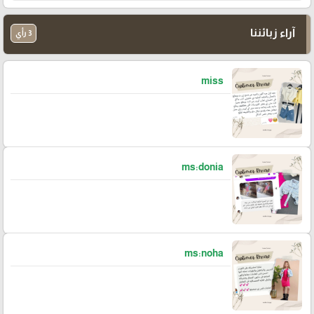
آراء زبائننا
3 رأي
miss
ms:donia
ms:noha