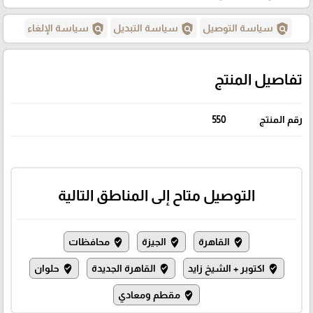
policy
policy
policy
سياسة التوصيل
سياسة التبديل
سياسة الإلغاء
تفاصيل المنتج
رقم المنتج
550
التوصيل متاح إلى المناطق التالية
القاهرة
الجيزة
محافظات
where_to_vote
where_to_vote
where_to_vote
اكتوبر + الشيخ زايد
القاهرة الجديدة
حلوان
where_to_vote
where_to_vote
where_to_vote
مقطم ومعادي
where_to_vote