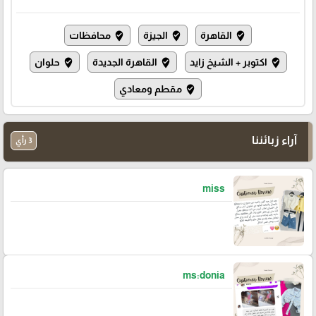
القاهرة
الجيزة
محافظات
where_to_vote
where_to_vote
where_to_vote
اكتوبر + الشيخ زايد
القاهرة الجديدة
حلوان
where_to_vote
where_to_vote
where_to_vote
مقطم ومعادي
where_to_vote
آراء زبائننا
3 رأي
miss
ms:donia