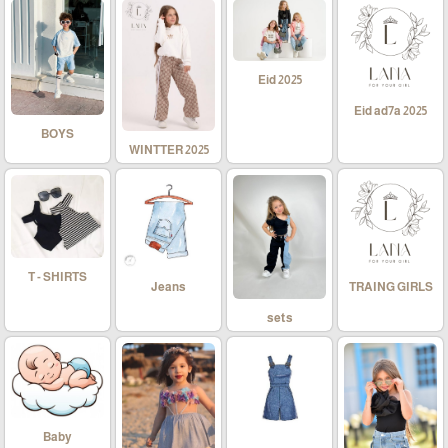
Eid 2025
Eid ad7a 2025
BOYS
WINTTER 2025
T - SHIRTS
Jeans
TRAING GIRLS
sets
Baby