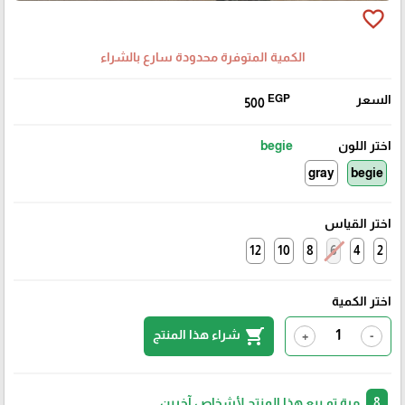
favorite_border
الكمية المتوفرة محدودة سارع بالشراء
السعر
EGP
500
اختر اللون
begie
gray
begie
اختر القياس
12
10
8
6
4
2
اختر الكمية
shopping_cart
شراء هذا المنتج
+
-
8
مرة تم بيع هذا المنتج لأشخاص آخرين.