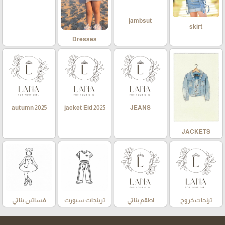
jambsut
skirt
Dresses
autumn 2025
jacket Eid 2025
JEANS
JACKETS
ترنجات خروج
اطقم بناتي
ترينجات سبورت
فساتين بناتي