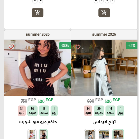
add_shopping_cart
add_shopping_cart
summer 2026
summer 2026
-33%
-44%
favorite_border
favorite_border
EGP
EGP
EGP
EGP
750
500
900
500
33
30
16
1
33
29
16
1
يوم
ساعة
دقيقة
ثانية
يوم
ساعة
دقيقة
ثانية
ترنج اديداس
طقم ميو ميو شورت