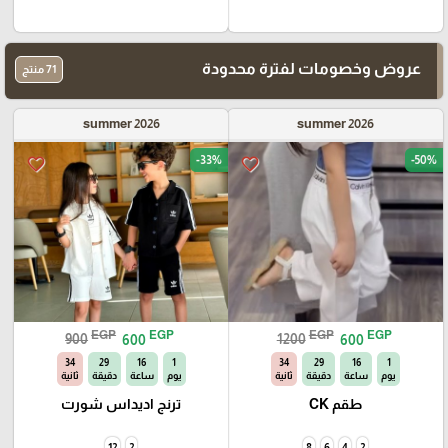
عروض وخصومات لفترة محدودة
71 منتج
summer 2026
summer 2026
-33%
-50%
favorite_border
favorite_border
EGP
EGP
EGP
EGP
900
600
1200
600
33
29
16
1
33
29
16
1
يوم
ساعة
دقيقة
ثانية
يوم
ساعة
دقيقة
ثانية
طقم CK
ترنج اديداس شورت
12
2
8
6
4
2