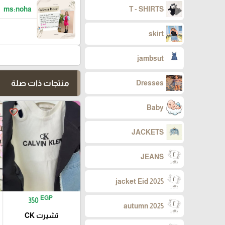
ms:noha
T - SHIRTS
skirt
jambsut
منتجات ذات صلة
Dresses
Baby
favorite_border
JACKETS
JEANS
jacket Eid 2025
EGP
350
autumn 2025
تشيرت CK