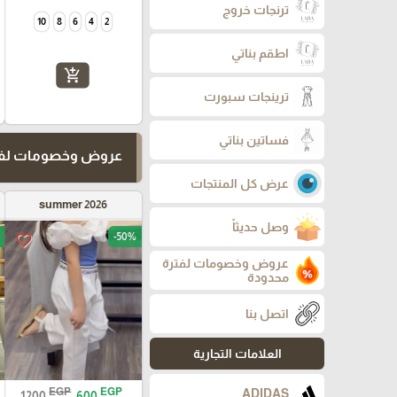
ترنجات خروج
10
8
6
4
2
اطقم بناتي
add_shopping_cart
ترينجات سبورت
فساتين بناتي
عروض وخصومات لفت
عرض كل المنتجات
summer 2026
وصل حديثاً
-50%
favorite_border
عروض وخصومات لفترة
محدودة
اتصل بنا
العلامات التجارية
EGP
EGP
ADIDAS
1200
600