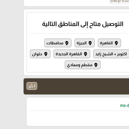
ة الإلغاء
التوصيل متاح إلى المناطق التالية
القاهرة
الجيزة
محافظات
where_to_vote
where_to_vote
where_to_vote
اكتوبر + الشيخ زايد
القاهرة الجديدة
حلوان
where_to_vote
where_to_vote
wh
مقطم ومعادي
where_to_vote
3 رأي
ms:d