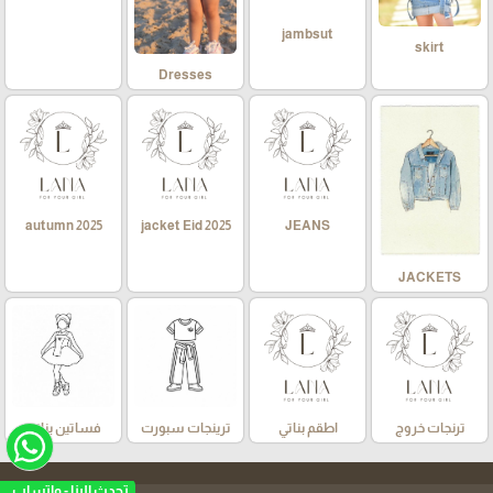
jambsut
skirt
Dresses
autumn 2025
jacket Eid 2025
JEANS
JACKETS
ترنجات خروج
اطقم بناتي
ترينجات سبورت
فساتين بناتي
تحدث الينا - واتساب