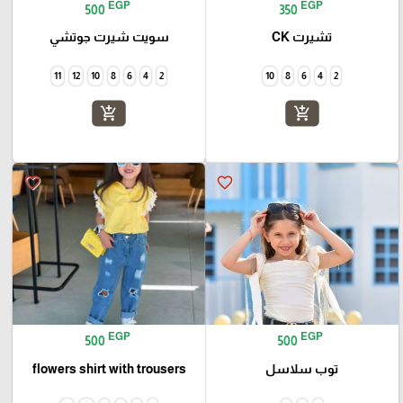
EGP
EGP
500
350
تشيرت CK
سويت شيرت جوتشي
11
12
10
8
6
4
2
10
8
6
4
2
add_shopping_cart
add_shopping_cart
favorite_border
favorite_border
EGP
EGP
500
500
توب سلاسل
flowers shirt with trousers