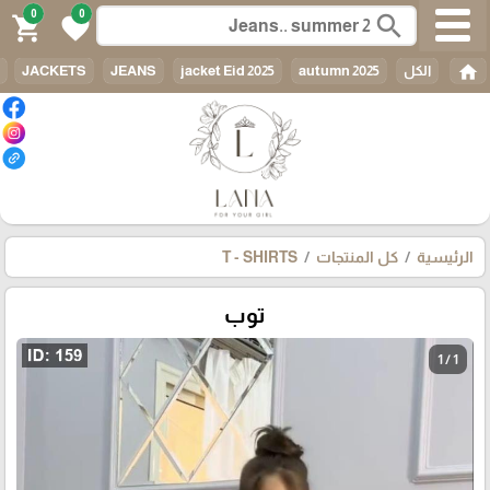
0
0
search
shopping_cart
favorite
home
الكل
autumn 2025
jacket Eid 2025
JEANS
JACKETS
الرئيسية
كل المنتجات
T - SHIRTS
توب
1 / 1