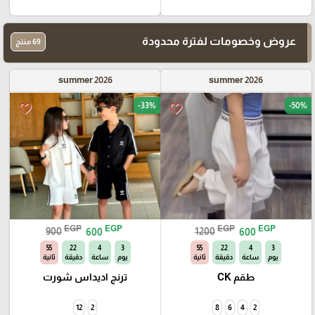
عروض وخصومات لفترة محدودة
69 منتج
summer 2026
summer 2026
-33%
-50%
favorite_border
favorite_border
EGP
EGP
EGP
EGP
900
600
1200
600
54
22
4
3
54
22
4
3
يوم
ساعة
دقيقة
ثانية
يوم
ساعة
دقيقة
ثانية
طقم CK
ترنج اديداس شورت
12
2
8
6
4
2