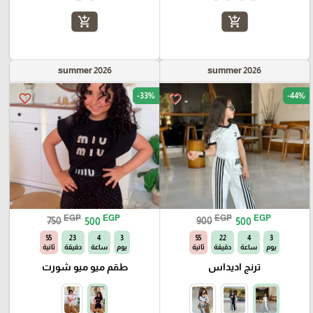
add_shopping_cart
add_shopping_cart
summer 2026
summer 2026
-33%
-44%
favorite_border
favorite_border
EGP
EGP
EGP
EGP
750
500
900
500
54
23
4
3
54
22
4
3
يوم
ساعة
دقيقة
ثانية
يوم
ساعة
دقيقة
ثانية
ترنج اديداس
طقم ميو ميو شورت