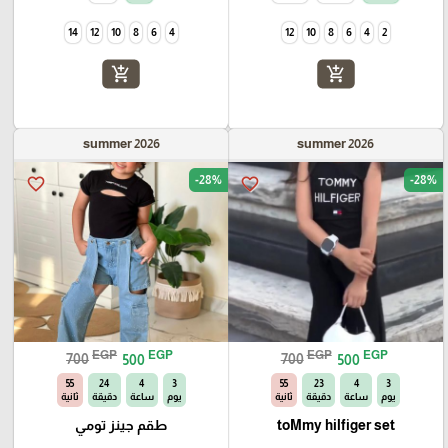
14
12
10
8
6
4
12
10
8
6
4
2
add_shopping_cart
add_shopping_cart
summer 2026
summer 2026
-28%
-28%
favorite_border
favorite_border
EGP
EGP
EGP
EGP
700
500
700
500
54
24
4
3
54
23
4
3
يوم
ساعة
دقيقة
ثانية
يوم
ساعة
دقيقة
ثانية
toMmy hilfiger set
طقم جينز تومي