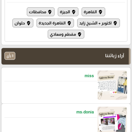
القاهرة
الجيزة
محافظات
where_to_vote
where_to_vote
where_to_vote
اكتوبر + الشيخ زايد
القاهرة الجديدة
حلوان
where_to_vote
where_to_vote
where_to_vote
مقطم ومعادي
where_to_vote
آراء زبائننا
3 رأي
miss
ms:donia