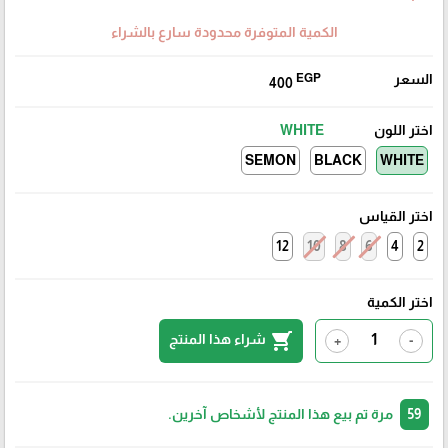
الكمية المتوفرة محدودة سارع بالشراء
السعر
EGP
400
اختر اللون
WHITE
SEMON
BLACK
WHITE
اختر القياس
12
10
8
6
4
2
اختر الكمية
shopping_cart
شراء هذا المنتج
+
-
59
مرة تم بيع هذا المنتج لأشخاص آخرين.